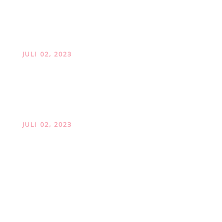
JULI 02, 2023
JULI 02, 2023