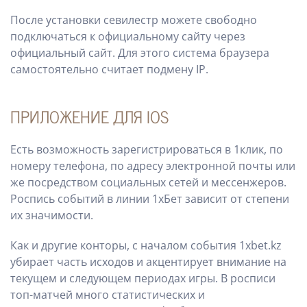
После установки севилестр можете свободно
подключаться к официальному сайту через
официальный сайт. Для этого система браузера
самостоятельно считает подмену IP.
ПРИЛОЖЕНИЕ ДЛЯ IOS
Есть возможность зарегистрироваться в 1клик, по
номеру телефона, по адресу электронной почты или
же посредством социальных сетей и мессенжеров.
Роспись событий в линии 1хБет зависит от степени
их значимости.
Как и другие конторы, с началом события 1xbet.kz
убирает часть исходов и акцентирует внимание на
текущем и следующем периодах игры. В росписи
топ-матчей много статистических и