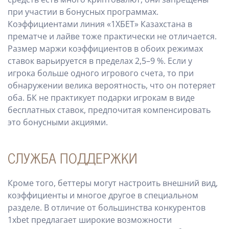
при участии в бонусных программах.
Коэффициентами линия «1ХБЕТ» Казахстана в
прематче и лайве тоже практически не отличается.
Размер маржи коэффициентов в обоих режимах
ставок варьируется в пределах 2,5–9 %. Если у
игрока больше одного игрового счета, то при
обнаружении велика вероятность, что он потеряет
оба. БК не практикует подарки игрокам в виде
бесплатных ставок, предпочитая компенсировать
это бонусными акциями.
СЛУЖБА ПОДДЕРЖКИ
Кроме того, беттеры могут настроить внешний вид,
коэффициенты и многое другое в специальном
разделе. В отличие от большинства конкурентов
1xbet предлагает широкие возможности