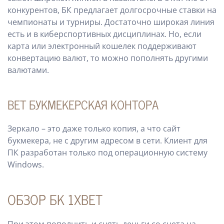
конкурентов, БК предлагает долгосрочные ставки на
чемпионаты и турниры. Достаточно широкая линия
есть и в киберспортивных дисциплинах. Но, если
карта или электронный кошелек поддерживают
конвертацию валют, то можно пополнять другими
валютами.
BET БУКМЕКЕРСКАЯ КОНТОРА
Зеркало – это даже только копия, а что сайт
букмекера, не с другим адресом в сети. Клиент для
ПК разработан только под операционную систему
Windows.
ОБЗОР БК 1XBET