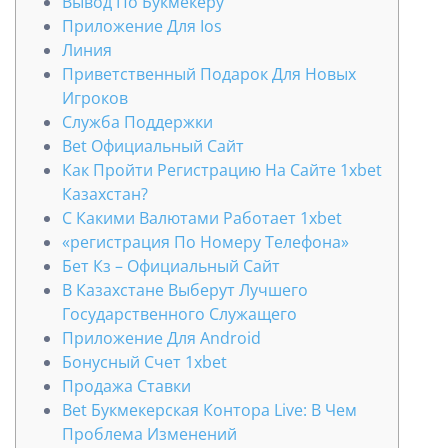
Вывод По Букмекеру
Приложение Для Ios
Линия
Приветственный Подарок Для Новых
Игроков
Служба Поддержки
Bet Официальный Сайт
Как Пройти Регистрацию На Сайте 1xbet
Казахстан?
С Какими Валютами Работает 1xbet
«регистрация По Номеру Телефона»
Бет Кз – Официальный Сайт
В Казахстане Выберут Лучшего
Государственного Служащего
Приложение Для Android
Бонусный Счет 1xbet
Продажа Ставки
Bet Букмекерская Контора Live: В Чем
Проблема Изменений