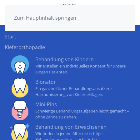
Zum Hauptinhalt springen
Start
Kieferorthopädie
Behandlung von Kindern
Wir erstellen ein individuelles Konzept für unsere
jungen Patienten.
Bionator
Ein ganzheitlicher Behandlungsansatz zur
Harmonisierung von Kieferfehllagen.
Mini-Pins
Schwierige Behandlungsaufgaben leicht gemacht –
ohne Zähne zu ziehen.
Behandlung von Erwachsenen
Wir finden in jedem Alter die richtige
Behandlungsoption - auch für Sie.