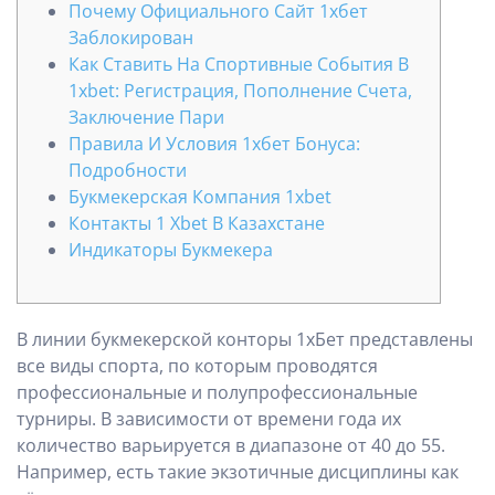
Почему Официального Сайт 1хбет
Заблокирован
Как Ставить На Спортивные События В
1xbet: Регистрация, Пополнение Счета,
Заключение Пари
Правила И Условия 1хбет Бонуса:
Подробности
Букмекерская Компания 1xbet
Контакты 1 Xbet В Казахстане
Индикаторы Букмекера
В линии букмекерской конторы 1хБет представлены
все виды спорта, по которым проводятся
профессиональные и полупрофессиональные
турниры. В зависимости от времени года их
количество варьируется в диапазоне от 40 до 55.
Например, есть такие экзотичные дисциплины как