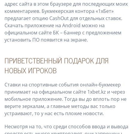
адрес сайта в этом браузере для последующих моих
комментариев. Букмекерская контора «1хБет»
предлагает опцию CashOut для отдельных ставок.
Скачать приложение на Android можно на
официальном сайте БК – баннер с предложением
установить ПО появится на экране.
ПРИВЕТСТВЕННЫЙ ПОДАРОК ДЛЯ
НОВЫХ ИГРОКОВ
Ставки на спортивные события онлайн-букмекер
принимает на официальном сайте 1xbet.kz и через
мобильное приложение. Тогда вы до вплоть пор не
верите зеркалам, а главные методы вас только
устраивают, то у нас есть плохие новости.
Несмотря на то, что среди способов ввода и вывода
средств есть много криптовалют, они запрещены