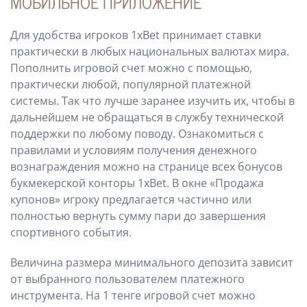
МОБИЛЬНОЕ ПРИЛОЖЕНИЕ
Для удобства игроков 1xBet принимает ставки
практически в любых национальных валютах мира.
Пополнить игровой счет можно с помощью,
практически любой, популярной платежной
системы. Так что лучше заранее изучить их, чтобы в
дальнейшем не обращаться в службу технической
поддержки по любому поводу. Ознакомиться с
правилами и условиям получения денежного
вознаграждения можно на странице всех бонусов
букмекерской конторы 1xBet. В окне «Продажа
купонов» игроку предлагается частично или
полностью вернуть сумму пари до завершения
спортивного события.
Величина размера минимального депозита зависит
от выбранного пользователем платежного
инструмента. На 1 тенге игровой счет можно