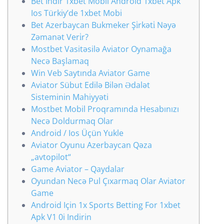
Bet Indir 1xbet Mobil Android 1xbet Apk
Ios Türkiy’de 1xbet Mobi
Bet Azerbaycan Bukmeker Şi̇rkəti̇ Nəyə
Zəmanət Veri̇r?
Mostbet Vasitəsilə Aviator Oynamağa
Necə Başlamaq
Win Veb Saytında Aviator Game
Aviator Sübut Edilə Bilən Ədalət
Sisteminin Mahiyyəti
Mostbet Mobil Proqramında Hesabınızı
Necə Doldurmaq Olar
Android / Ios Üçün Yukle
Aviator Oyunu Azerbaycan Qəza
„avtopilot“
Game Aviator – Qaydalar
Oyundan Necə Pul Çıxarmaq Olar Aviator
Game
Android Için 1x Sports Betting For 1xbet
Apk V1 0i Indirin