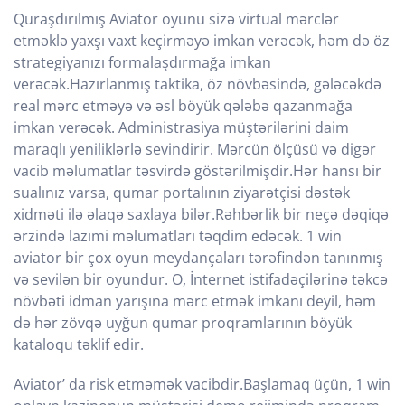
Quraşdırılmış Aviator oyunu sizə virtual mərclər
etməklə yaxşı vaxt keçirməyə imkan verəcək, həm də öz
strategiyanızı formalaşdırmağa imkan
verəcək.Hazırlanmış taktika, öz növbəsində, gələcəkdə
real mərc etməyə və əsl böyük qələbə qazanmağa
imkan verəcək. Administrasiya müştərilərini daim
maraqlı yeniliklərlə sevindirir. Mərcün ölçüsü və digər
vacib məlumatlar təsvirdə göstərilmişdir.Hər hansı bir
sualınız varsa, qumar portalının ziyarətçisi dəstək
xidməti ilə əlaqə saxlaya bilər.Rəhbərlik bir neçə dəqiqə
ərzində lazımi məlumatları təqdim edəcək. 1 win
aviator bir çox oyun meydançaları tərəfindən tanınmış
və sevilən bir oyundur. O, İnternet istifadəçilərinə təkcə
növbəti idman yarışına mərc etmək imkanı deyil, həm
də hər zövqə uyğun qumar proqramlarının böyük
kataloqu təklif edir.
Aviator’ da risk etməmək vacibdir.Başlamaq üçün, 1 win