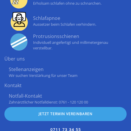
Erholsam schlafen ohne zu schnarchen.
Schlafapnoe
Aussetzer beim Schlafen verhindern.
Protrusionsschienen
Individuell angefertigt und millimetergenau
verstellbar.
Über uns
Stellenanzeigen
Wir suchen Verstärkung für unser Team
Kontakt
Notfall-Kontakt
Zahnärztlicher Notfalldienst: 0761 - 120 120 00
JETZT TERMIN VEREINBAREN
0711 73 34 55