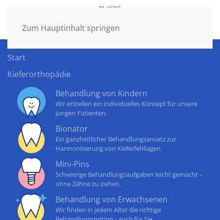
Zum Hauptinhalt springen
Start
Kieferorthopädie
Behandlung von Kindern
Wir erstellen ein individuelles Konzept für unsere
jungen Patienten.
Bionator
Ein ganzheitlicher Behandlungsansatz zur
Harmonisierung von Kieferfehllagen.
Mini-Pins
Schwierige Behandlungsaufgaben leicht gemacht –
ohne Zähne zu ziehen.
Behandlung von Erwachsenen
Wir finden in jedem Alter die richtige
Behandlungsoption - auch für Sie.